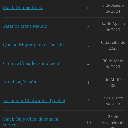
6 de Janeiro
Stack Uptime Kuma
0
de 2024
14 de Agosto
Parar os crons Mautic
3
de 2023
8 de Julho de
Que tal Migrar para o Traefik?
3
2023
30 de Maio
Cron swiftmailer:spool:send
4
de 2023
5 de Abril de
Atualização n8n
1
2023
7 de Março
Instalador Chatwoot e Typebot
3
de 2023
27 de
Stack Onlyoffice document
10
Fevereiro de
server