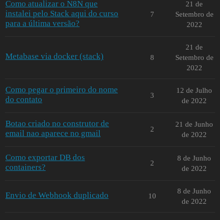
Como atualizar o N8N que
21 de
instalei pelo Stack aqui do curso
7
Setembro de
para a última versão?
2022
21 de
Metabase via docker (stack)
8
Setembro de
2022
Como pegar o primeiro do nome
12 de Julho
3
do contato
de 2022
Botao criado no construtor de
21 de Junho
2
email nao aparece no gmail
de 2022
Como exportar DB dos
8 de Junho
2
containers?
de 2022
8 de Junho
Envio de Webhook duplicado
10
de 2022